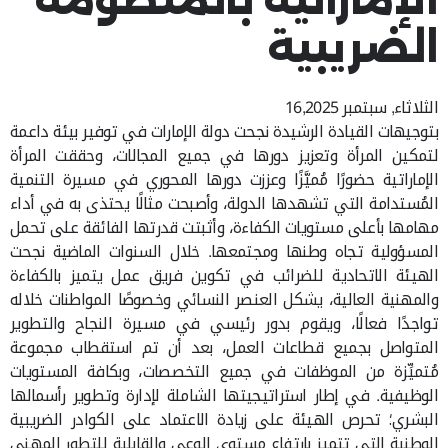
الضريبية
الثلاثاء, سبتمبر 16,2025
بتوجيهات القيادة الرشيدة نجحت دولة الإمارات في توفير بيئة داعمة
لتمكين المرأة وتعزيز دورها في جميع المجالات، وحققت المرأة
الإماراتية حضورًا مُميَّزًا وعززت دورها المحوري في مسيرة التنمية
المُستدامة التي تشهدها الدولة، وأصبحت مثالًا يحتذى به في أداء
مهامها بأعلى مستويات الكفاءة، وأثبتت قدرتها الفائقة على تحمل
المسؤولية تجاه وطنها ومجتمعها. خلال السنوات الماضية نجحت
الهيئة الاتحادية للضرائب في تكوين فريق عمل يتميز بالكفاءة
والمهنية العالية، يشكل العنصر النسائي وخصوصًا المواطنات خلاله
تواجدًا فعالًا، ويقوم بدور رئيسي في مسيرة النجاح والتطوير
المتواصل بجميع قطاعات العمل، بعد أن تم استقطاب مجموعة
مُتميِّزة من الموظفات في جميع التخصصات، وبكافة المستويات
الوظيفية. في إطار استراتيجيتها الشاملة لإدارة وتطوير رأسمالها
البشري؛ تحرص الهيئة على زيادة الاعتماد على الكوادر الضريبية
الوطنية التي تتميز بارتفاع مستوى الوعي والقابلية للتطور المهني