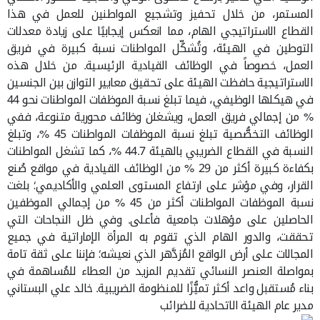
المستمر، من خلال تحفيز وتشجيع المواطنين للعمل في هذا
القطاع الاستراتيجي الهام، مما انعكس إيجابيًا على زيادة معدلات
التوطين في الهيئة، وتُشكِّل المواطنات نسبة كبيرة في فريق
العمل، خصوصاً في الوظائف القيادية الرئيسية. من خلال هذه
الاستراتيجية حافظت الهيئة على تحقيق معايير التوازن بين الجنسين
في هيكلها الوظيفي، فيما تبلغ نسبة الموظفات المواطنات نحو 44
% من إجمالي فريق العمل، ويشغلن وظائف محورية متنوعة، ففي
الوظائف التخصُّصية تبلغ نسبة الموظفات المواطنات 45 %، وتبلغ
النسبة في القطاع الضريبي بالهيئة 44.7 %، كما تشغل المواطنات
بكفاءة كبيرة أكثر من 29 % من الوظائف القيادية في مواقع صُنع
القرار، وفي مؤشر على ارتفاع المستوى العلمي والأكاديمي؛ بلغت
نسبة الموظفات المواطنات أكثر من 45 % من إجمالي الموظفين
الحاصلين على مؤهلات جامعية فأعلى. وفي ظل النجاحات التي
تحققت، والدور الهام الذي تقوم به المرأة الإماراتية في جميع
المجالات على أرض الواقع المُزدَّهر الذي نعيشه؛ فإننا على ثقة تامة
بمواصلة العنصر النسائي تقديم المزيد من العطاء للمُساهمة في
بناء مُستقبل واعد أكثر تميُّزًا للمنظومة الضريبية. خالد علي البستاني
مدير عام الهيئة الاتحادية للضرائب