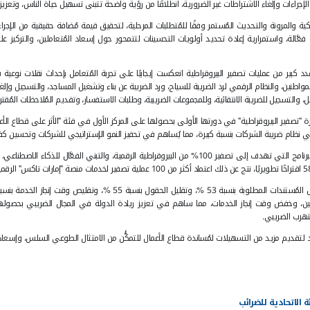
 مُستقبلي ريادي في العمل الحكومي؛ حرصت الهيئة الاتحادية للضرائب ع
 من رؤية واضحة تتبنى تسهيل حياة الناس، وتعزيز بيئة مُحفِّزة للأعمال، و
ت المرحلية، لتحقيق قيمة مُضافة حقيقية من الإجراءات المرتبطة بالخدمات، وإ
تحسينات لتتمحور حول إسعاد المُتعاملين، والتركيز على إشراكهم في إرساء
جابيًا على تجربة المُتعامل بإحداث نقلات نوعية في العديد من خدماتها،
د الضريبة عن بناء وتشغيل المساجد، والتسجيل وإلغاء التسجيل لضريبة القيمة
ية، وطلبات الاستفسار، وتقديم المُلاحظات المُقترحات.
لها على المركز الأول في فئة "الأثر على قطاع الأعمال"، حيث تمكن فريق تصف
 في تحفيز النمو الإستراتيجي للشركات وتحسين كفاءة العمليات.