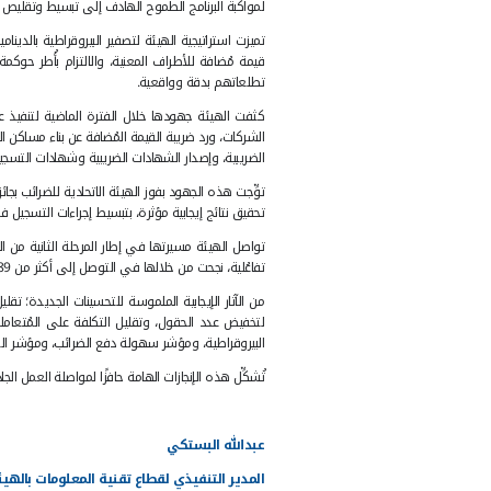
 لإسعاد المُتعاملين
بيروقراطية " قبل عامين في إطار توجيهات القيادة الرشيدة لترسيخ نهج
دف إلى تبسيط وتقليص الإجراءات وإلغاء الاشتراطات غير الضرورية، انطلاقًا
ير البيروقراطية بالديناميكية والمرونة والتحديث المُستمر وفقًا للمُتطلبا
ة، والالتزام بأُطر حوكمة فعَّالة، واستمرارية إعادة تحديد أولويات ال
فترة الماضية لتنفيذ عدد كبير من عمليات تصفير البيروقراطية انعكست إي
لمُضافة عن بناء مساكن المواطنين، والنظام الرقمي لرد الضريبة للسياح، ور
ضريبية وشهادات التسجيل، والتسجيل للضريبة الانتقائية، وللمجموعات الضريب
ئة الاتحادية للضرائب بجائزة "تصفير البيروقراطية" في دورتها الأولى بحصو
بتبسيط إجراءات التسجيل في نظام ضريبة الشركات بنسبة كبيرة، مما يُساهم