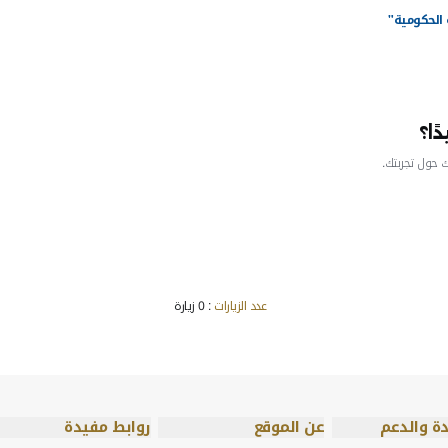
من الآثار الإيجابية الملموسة للتحسينات الجديدة؛ تقليل المُستندات المطلوبة بنس
زيز ريادة الدولة في المجال الضريبي بحصولها على المركز الأول عالم
عمال للتمكُّن من الامتثال الطوعي السلس، وإسعاد المُتعاملين.