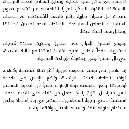
الاعتماد على بدائل صحية للتحلية، وتقليل المخاطر الصحية المرتبطة
بالاستهلاك المُفرط للسكر، تعزيزًا للتنافسية عبر تشجيع تطوير
منتجات أقل سعرات حرارية وأكثر مُلاءمة للمُستهلك، مع توقّعات
باستقرار أو انخفاض أسعار بعض المنتجات نتيجة تحسين تركيبتها
وتقليل نسب السُكر فيها.
ونتوقع استمرار الإقبال على تسجيل وتحديث سجلات مُنتجات
المشروبات المُحلَّاة خلال الفترة المُقبلة تماشيًا مع الآلية الجديدة،
في ظل انتشار الوعي وسهولة الإجراءات الضريبية.
إننا ماضون في ترسيخ منظومة ضريبية أكثر ذكاءً وشفافيةً وكفاءة،
تواكب تطلعات قيادتنا الرشيدة، وتضع الإنسان في مقدمة
أولوياتها، وتعزز تنافسية دولة الإمارات عالمياً لأن التطوير المستمر
ليس خياراً، بل التزامٌ راسخ، نعمل من خلاله على تقديم خدمات
استباقية ترتقي بتجربة المتعاملين، وتُسهم في بناء اقتصاد وطني
مستدام، عنوانه الثقة، وأساسه الامتثال، وأفقه الريادة.