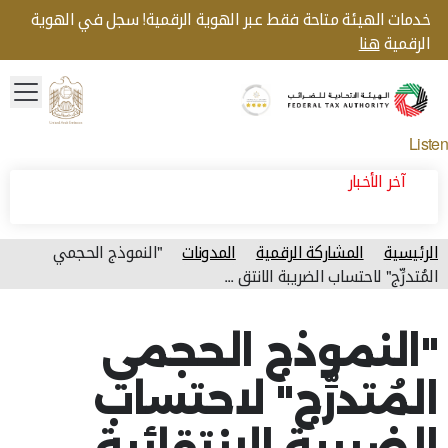
خدمات الهيئة متاحة فقط عبر الهوية الرقمية! سجل في الهوية
الرقمية
هنا
menu
Gold star Logo
Logo
Listen
آخر الأخبار
الرئيسية
المشاركة الرقمية
المدونات
"النموذج الحجمي
المُتدرِّج" لاحتساب الضريبة الانتق ...
آخر تحديث للصفحة: الجمعة, أغسطس 07, 2026
"النموذج الحجمي
المُتدرِّج" لاحتساب
الضريبة الانتقائية..