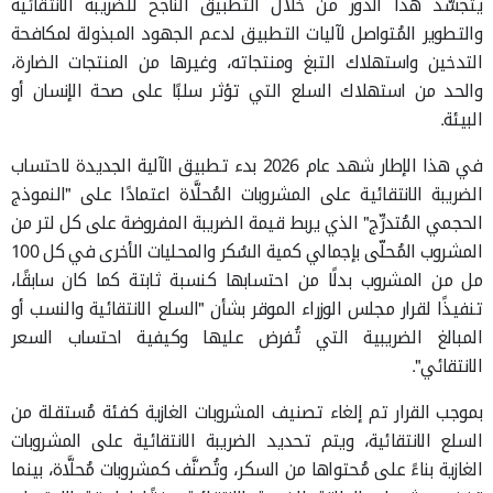
يتجسَّد هذا الدور من خلال التطبيق الناجح للضريبة الانتقائية
والتطوير المُتواصل لآليات التطبيق لدعم الجهود المبذولة لمكافحة
التدخين واستهلاك التبغ ومنتجاته، وغيرها من المنتجات الضارة،
والحد من استهلاك السلع التي تؤثر سلبًا على صحة الإنسان أو
البيئة.
في هذا الإطار شهد عام 2026 بدء تطبيق الآلية الجديدة لاحتساب
الضريبة الانتقائية على المشروبات المُحلَّاة اعتمادًا على "النموذج
الحجمي المُتدرِّج" الذي يربط قيمة الضريبة المفروضة على كل لتر من
المشروب المُحلّى بإجمالي كمية السُكر والمحليات الأخرى في كل 100
مل من المشروب بدلًا من احتسابها كنسبة ثابتة كما كان سابقًا،
تنفيذًا لقرار مجلس الوزراء الموقر بشأن "السلع الانتقائية والنسب أو
المبالغ الضريبية التي تُفرض عليها وكيفية احتساب السعر
الانتقائي".
بموجب القرار تم إلغاء تصنيف المشروبات الغازية كفئة مُستقلة من
السلع الانتقائية، ويتم تحديد الضريبة الانتقائية على المشروبات
الغازية بناءً على مُحتواها من السكر، وتُصنَّف كمشروبات مُحلَّاة، بينما