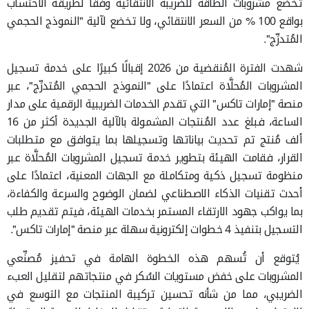
تخضع مشروبات الطاقة للضريبة الانتقائية وفقًا لطريقة الاحتساب
بواقع 100 % من السعر الانتقائي، ولا تخضع لآلية "النموذج الحجمي
المُتدرِّج".
شهدت الفترة المُنقضية من 2026 إقبالًا كبيرًا على خدمة تسجيل
المشروبات المُحلَّاة اعتمادًا على "النموذج الحجمي المُتدرِّج"، عبر
منصة "إمارات تاكس" التي تقدم الخدمات الضريبية الرقمية على مدار
الساعة، فبلغ عدد المُنتجات المشمولة بالآلية الجديدة أكثر من 16
ألف مُنتج تم تحديث بياناتها وتسجيلها بما يتوافق مع متطلبات
القرار، فقامت الهيئة بتطوير خدمة تسجيل المشروبات المُحلَّاة عبر
منظومة تسجيل ذكية ومتكاملة مع الجهات المعنية، اعتمادًا على
أحدث تقنيات الذكاء الاصطناعي لضمان الوضوح والسرعة والكفاءة،
بما يواكب جهود الارتقاء المستمر بخدمات الهيئة، فيتم تقديم طلب
التسجيل بتنفيذ 4 خطوات إلكترونية سهلة عبر منصة "إمارات تاكس".
يُتوقع أن تُسهم هذه الخطوة الهامة في تحفيز مُصنِّعي
المشروبات على خفض مستويات السُكر في منتجاتهم لتقليل العبء
الضريبي، مما من شأنه تحسين تركيبة المنتجات مع التوسع في