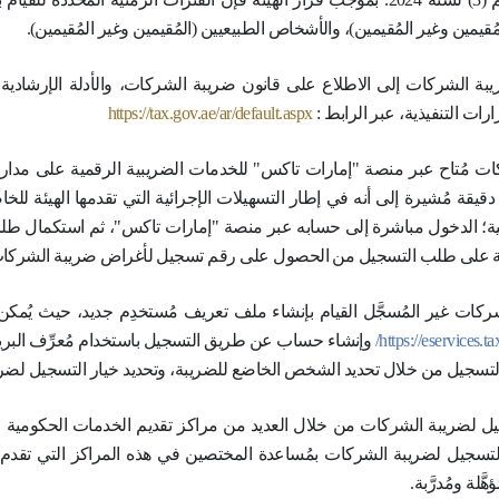
 المقيمين الخاضعين لضريبة الشركات
ذو التراخيص الصا
بتقديم طلبات التس
رائب رقم (3) لسنة 2024
ال
ذ
ي حدد
مُدد زمنية لف
ن الأول من شهر مارس 2024،
تطبيق
ال المُدد الزمنية المُحدَّدة في القرار لكل فئة من ف
فإن الفترات الزمنية المُحدَّدة للقيام بتقديم طلبات ت
عيين (المُقيمين وغير المُقيمين).
 ضريبة الشركات، والأدلة الإرشادية ذات الصلة التي ي
https://tax.gov.ae/ar/d