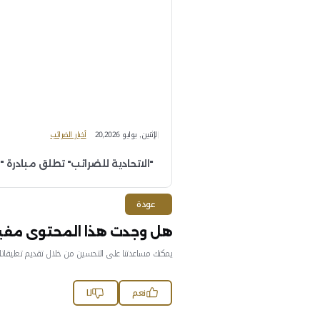
أخبار الضرائب
ئب" تحصل على جائزة "ساب العالمية للابتكار" لتطبيق ض