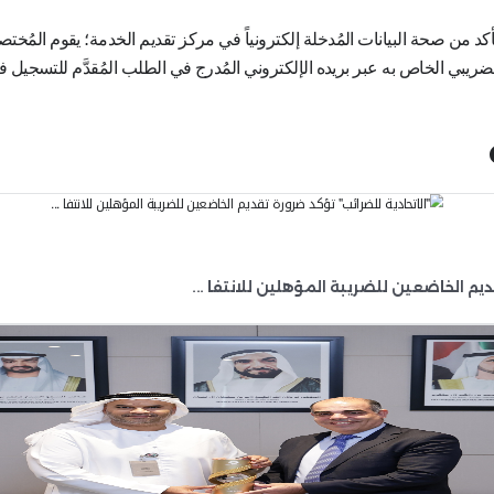
للخدمات الضريبية الرقمية على مدار الساعة، وأن إجرا
إلى أنه في إطار التسهيلات الإجرائية التي تقدمها الهيئة للخاضعين للضريب
بر منصة "إمارات تاكس"، ثم استكمال طلب التسجيل في ض
لى رقم تسجيل لأغراض ضريبة الشركات
.
ملف تعريف مُستخدِم جديد، حيث يُمكن للمستخدمين الج
يق التسجيل باستخدام مُعرِّف البريد الإلكتروني ورقم ا
لضريبة، وتحديد خيار التسجيل لضريبة الشركات، ومتاب
د من مراكز
تقديم الخدمات الحكومية
المنتشرة في
إمار
تصين في هذه المراكز التي تقدم خدماتها إلكترونياً وف