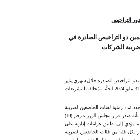
ث للصفحة: الإثنين, أبريل 22, 2024
 بتقديم
يص الصادرة في
ت