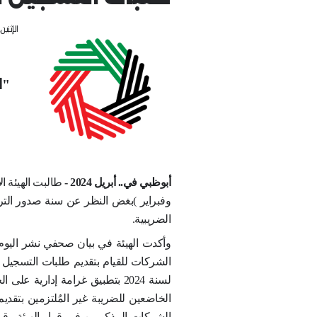
لاتحادية للضرائب" تُطا
ذو التراخيص الصادرة في 
تسجيل لضريبة الشركات
الإثنين, أبريل 22,2024
بحد أقصى 31 مايو 2024 بغض النظر عن سنة صدور التراخيص
"
الهيئة
الاتحادية للضرائب" تُط
يناير وفبراير با