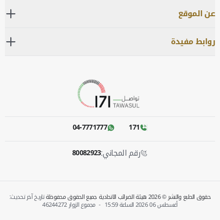
عن الموقع
روابط مفيدة
04-7771777
171
رقم المجاني:
80082923
حقوق الطبع والنشر © 2026 هيئة الضرائب الاتحادية جميع الحقوق محفوظة
تاريخ آخر تحديث:
أغسطس 06 2026 الساعة‎
15:59
-
مجموع الزوار
46244272