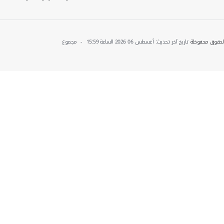
: 48889 زيارة
روابط مفيدة