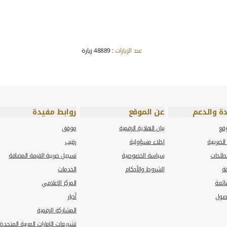
ول الخليج العربية تهدف إلى تنويع اقتصادات المنطقة. وفي ظل انخفاض 
دة لتخفيض الاعتماد على المنتجات الهيدروكربونية كمساهم رئيسي في الخزي
افة والضريبة الانتقائية. وستقوم كل دولة بتطبيق تشريعات داخلية لتطبيق
العامة والخدمات الاجتماعية والبنية التحتية. وتكلفة هذه الخدمات بالكامل
من الاستمرار في تقديم خدماتها العامة للأجيال المستقبلية بمستوى عالٍ م
هنا
.
مجتمع، وهي السلوكيات التي لا يمكن تركها لتُصحح ذاتياً في السوق. وتعت