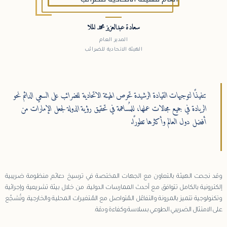
سعادة عبدالعزيز محمد الملا
المدير العام
الهيئة الاتحادية للضرائب
تنفيذًا لتوجيهات القيادة الرشيدة تحرص الهيئة الاتحادية للضرائب على السعي الدائم نحو
الريادة في جميع مجالات عملها، للمُساهمة في تحقيق رؤية الدولة لجعل الإمارات من
أفضل دول العالم وأكثرها تطورًا.
وقد نجحت الهيئة بالتعاون مع الجهات المختصة في ترسيخ دعائم منظومة ضريبية
إلكترونية بالكامل تتوافق مع أحدث الممارسات الدولية، من خلال بيئة تشريعية وإجرائية
وتكنولوجية تتميز بالمرونة والتفاعُل المُتواصل مع المُتغيرات المحلية والخارجية، وتُشجِّع
على الامتثال الضريبي الطوعي بسلاسة وكفاءة ودقة.