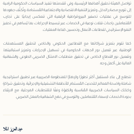
تواصل الهيئة تحقيق أهدافها الرئيسية، وفي مُقدمتها تنفيذ السياسات الحكومية الرامية
إلى تنويع مصادر الدخل، وتعزيز التنمية الاقتصادية والاجتماعية المُستدامة، وتُكثِّف جهودها
للتوسع في عمليات تصفير البيروقراطية الرقمية التي تنعكس إيجابيًا على تجارب
المُتعاملين بإحداث نقلات نوعية في الخدمات، عبر تبسيط الإجراءات، بما يُساهم في تحفيز
النمو الإستراتيجي لقطاعات الأعمال وتحسين كفاءة العمليات.
كما تقوم بتعزيز شراكاتها مع القطاعين الحكومي والخاص لتحقيق المستهدفات
الوطنية، عبر تفعيل دور الجهات الحكومية في تسهيل الإجراءات وتعزيز استباقيتها،
وتفعيل دور القطاع الخاص في تحقيق متطلبات الامتثال الضريبي الطوعي والشفافية
المالية على أكمل وجه.
نتطلع إلى بناء مُستقبل أكثر تطورًا وازدهارًا للمنظومة الضريبية عبر تطبيق استراتيجية
شاملة واضحة المعالم للتحديث المُستدام للأنظمة التشغيلية والإجرائية، وتحقيق شراكةٍ
وكذلك السياسات الضريبية المُناسبة والكفؤة وفقًا للمُتطلبات المرحلية، مع الارتقاء
بجودة الخدمات لإسعاد المُتعاملين، والتوسع في نهج الشفافية بالعمل الضريبي.
عبدالعزيز الملا