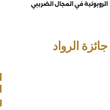
الروبوتية في المجال الضريبي
جائزة الرواد
ج
ا
ا
و