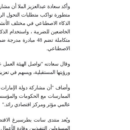
"الاتحادية للضرائب" تشارك في منت
شاركت الهيئة الاتحادية للضرائب في أعمال م