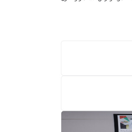
ة الحكومات وصناع
 إلى جانب دانييل
ان الشفافية للدول
ن خلال تبني أحدث
ية، ومسيرة التحول
لسياح والتوسع في
ة الضريبية.