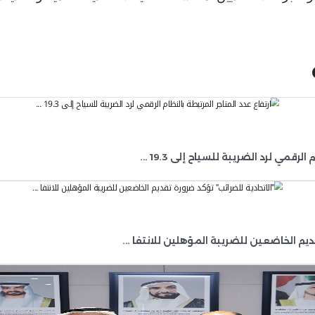
يق إلى مستقبل مستقر
"
، بمشاركة واسعة من قاد
 عام الهيئة الاتحادية للضرائب في جلسة حوارية
لهيئات الضريبية: تخلق بيئة صديقة للأعمال وضم
ومتها الضريبية وتعزيز تنافسيتها الاقتصادية م
ريبي الإماراتي والتزامه بأفضل الممارسات الدول
س" الرقمية، إلى جانب نظام استرداد الضريبة ل
كاء الاصطناعي لرفع الكفاءة التشغيلية في المنظوم