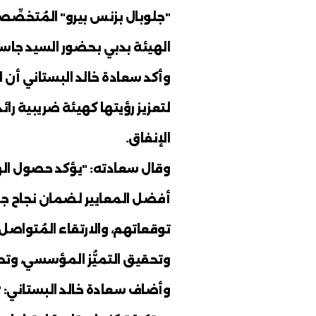
حصلت أنظمة الهيئة الاتحادية للضرا
المُتعاملين، و "بي إس 95009: 2019" الخاصة بنظام المشتريات في القطاع العام.
 علي البستاني مدير عام الهيئة الاتحادية
و" المُتخصِّصة في الفحص والاختبار والاع
ور السيد جاسم الزرعوني مدير إدارة الاست
 البستاني أن الحصول على الاعتمادين الدو