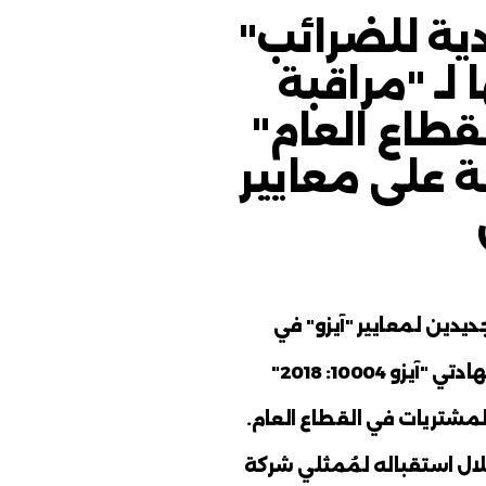
ث للصفحة: الأربعاء, يناير 21, 2026
ا لـ
ام"
ضرائب"
اقبة
لعام"
معايير