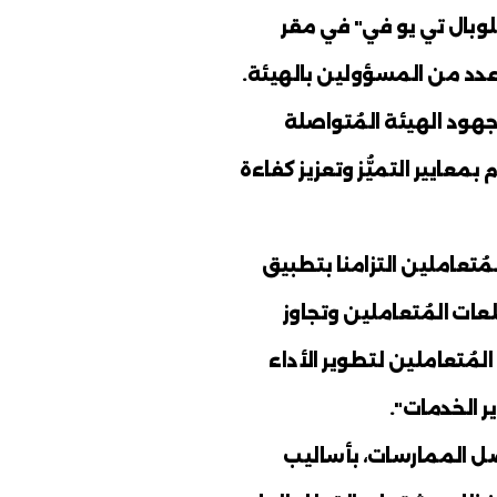
"آيزو" في
مجالي "مراقبة وقياس رضا المُتعاملين" و"مشتريات القطاع العام"، وتسلمت الهيئة شهادتي "آيزو 10004: 2018"
لمُمثلي شركة
ي" في مقر
ولين بالهيئة.
لمُتواصلة