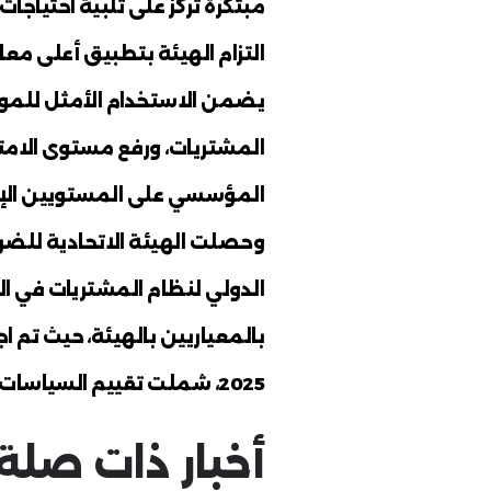
ئة ضريبية رائدة عالميًا عبر تطبيق أفضل الم
كد حصول الهيئة على الاعتماد الدولي لنظا
ضمان نجاح جهود الهيئة للتحسين المُستمر
قاء المُتواصل بجودة الخدمات، وترسيخ ثقا
 المؤسسي، وتحقيق سعادة المُتعاملين كأو
د البستاني: "تحرص الهيئة على تطبيق الإ