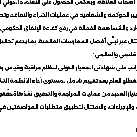
ُمارسات والأنظمة والالتزام بمعايير التميُّ
مها لمُراقبة وقياس رضا المُتعاملين التز
 لخدماتها بهدف تلبية تطلعات المُتعامل
فة الاستفادة من مُلاحظات المُتعاملين لتط
لوية ومحور رئيسي في تطوير الخدمات".
جراءات الضريبية وفقاً لأفضل الممارسات