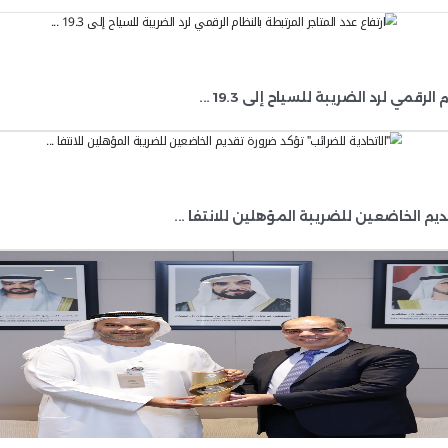
حصول على الاعتماد الدولي لنظام مشتريات
مليات الشراء والتعاقد، وتطوير السياسات 
رفع كفاءة الإنفاق الحكومي. وتعزيز كفاء
 العالمية، بما يدعم تحقيق التنافسية وال
لي لنظام مراقبة وقياس رضا المُتعاملين، 
ل لمستوى أداء الأنظمة التشغيلية والخدم
جعة والتدقيق نفذها مُدقِّقو الجهة المانح