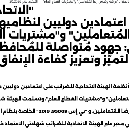
آخر تحدي
عتمادين دوليين لنظاميه
 و"مشتريات القطاع الع
الثلاثاء, يناير 20,2026
"الاتحادية لل
ن لنظاميها لـ "مر
و"مشتريات القطاع ا
صلة للمُحافظة على 
 كفاءة الإنفاق