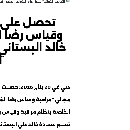
ة للضرائب" تحصل على ا
قياس رضا المُتعاملين"
على اعتمادين دوليي
رضا المُتعاملين" 
بستاني: جهود مُتوا
التميُّز وتعزيز