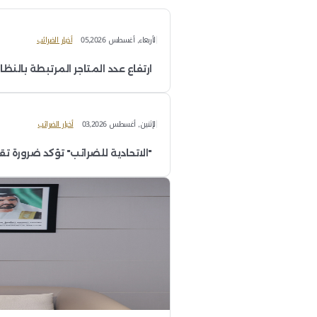
 تلبية احتياجات أصحاب العلاقة، ويعكس ال
طبيق أعلى معايير الحوكمة والشفافية في ع
الأمثل للموارد والمُساهمة الفعالة في 
مستوى الامتثال عبر تبنَّي أفضل الممارسات
مستويين الإقليمي والعالمي".
اتحادية للضرائب على شهادتي المعيار الدو
مشتريات في القطاع العام بعد تقييم شام
يئة، حيث تم اجتياز العديد من عمليات المرا