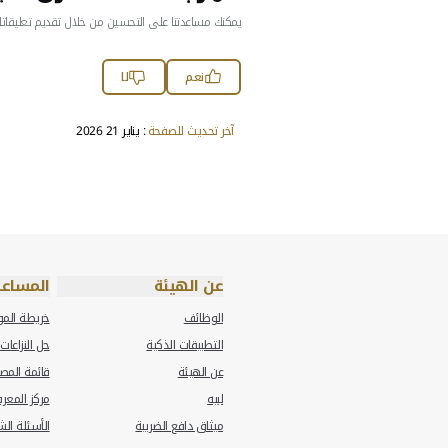
أخبار الضرائب
ئب" تحصل على جائزة "ساب العالمية للابتكار" لتطبيق ض