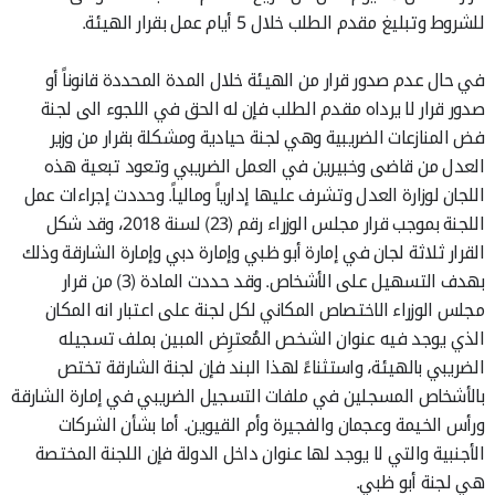
للشروط وتبليغ مقدم الطلب خلال 5 أيام عمل بقرار الهيئة.
في حال عدم صدور قرار من الهيئة خلال المدة المحددة قانوناً أو
صدور قرار لا يرداه مقدم الطلب فإن له الحق في اللجوء الى لجنة
فض المنازعات الضريبية وهي لجنة حيادية ومشكلة بقرار من وزير
العدل من قاضى وخبيرين في العمل الضريبي وتعود تبعية هذه
اللجان لوزارة العدل وتشرف عليها إدارياً ومالياً. وحددت إجراءات عمل
اللجنة بموجب قرار مجلس الوزراء رقم (23) لسنة 2018، وقد شكل
القرار ثلاثة لجان في إمارة أبو ظبي وإمارة دبي وإمارة الشارقة وذلك
بهدف التسهيل على الأشخاص. وقد حددت المادة (3) من قرار
مجلس الوزراء الاختصاص المكاني لكل لجنة على اعتبار انه المكان
الذي يوجد فيه عنوان الشخص المُعترِض المبين بملف تسجيله
الضريبي بالهيئة، واستثناءً لهذا البند فإن لجنة الشارقة تختص
بالأشخاص المسجلين في ملفات التسجيل الضريبي في إمارة الشارقة
ورأس الخيمة وعجمان والفجيرة وأم القيوين. أما بشأن الشركات
الأجنبية والتي لا يوجد لها عنوان داخل الدولة فإن اللجنة المختصة
هي لجنة أبو ظبي.