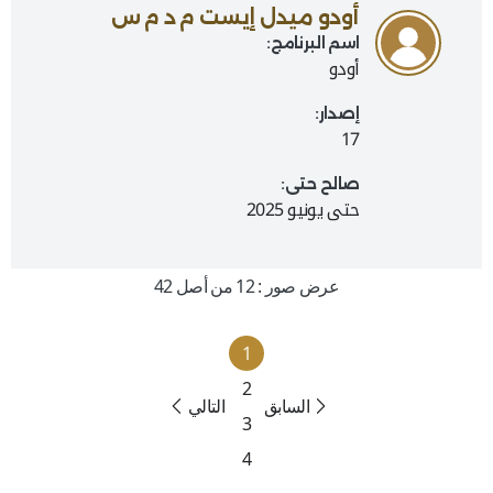
أودو ميدل إيست م د م س
اسم البرنامج:
أودو
إصدار:
17
صالح حتى:
حتى يونيو 2025
عرض صور : 12 من أصل 42
1
2
السابق
التالي
3
4