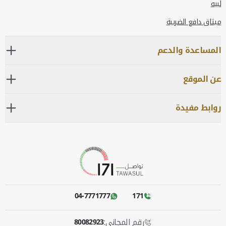
لبيه
ميثاق دافع الضريبة
المساعدة والدعم
عن الموقع
روابط مفيدة
04-7771777
171
رقم المجاني:
80082923