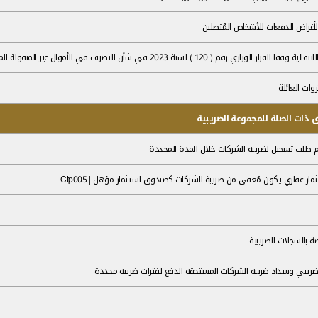
كات
دة