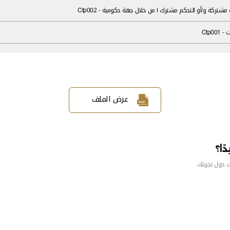
ستثمار مؤهل | Ctp005
 Ctp002