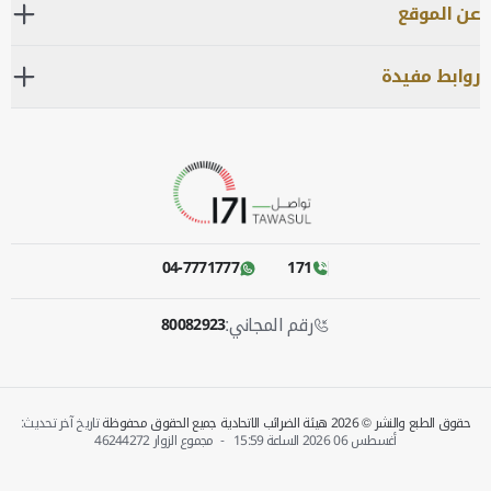
عن الموقع
روابط مفيدة
04-7771777
171
رقم المجاني:
80082923
حقوق الطبع والنشر © 2026 هيئة الضرائب الاتحادية جميع الحقوق محفوظة
تاريخ آخر تحديث:
أغسطس 06 2026 الساعة‎
15:59
-
مجموع الزوار
46244272