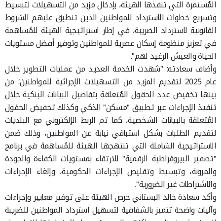
المُستمرة التي تنفذها الهيئة، بإدخال مزيد من التسهيلات لتبسيط
وتسريع خطوات الاسترداد للمواطنين الذين تنطبق عليهم الشروط
القانونية لاسترداد الضريبة، في إطار استراتيجية الهيئة للمُساهمة
في تعزيز منظومة إسكان عصرية للمواطنين وتوفير أفضل مستويات
الحياة والعيش الرغيد لهم".
وأضاف سعادته: "شهدت الخدمة العديد من عمليات التطوير خلال
عام 2025 لتقديم المزيد من التسهيلات الإجرائية للمواطنين؛ من
بينها تخفيض عدد الحقول المُتعلقة بتفاصيل البيانات البنكية خلال
تنفيذ الإجراءات عبر تطبيق "مسكن" الذكي وكذلك تخفيض الحقول
المُتعلقة بالبيانات الشخصية، كما تم الربط الإلكتروني مع البلديات
لتقديم الطلبات بشكل استباقي نيابة عن المواطنين، وذلك ضمن
الاستراتيجية الشاملة التي تنتهجها الهيئة للمُساهمة في برنامج
"تصفير البيروقراطية الرقمية" للارتقاء بمستويات الكفاءة والجودة
والمرونة، وتبسيط وتقليص الإجراءات الحكومية، وإلغاء الإجراءات
والاشتراطات غير الضرورية".
وأكد سعادة خالد البستاني حرص الهيئة على توفير معايير وإجراءات
وآليات واضحة تتميز بالشفافية لتسهيل استرداد المواطنين للضريبة