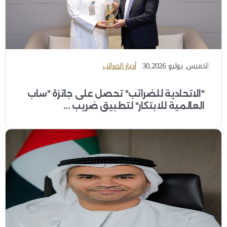
الخميس, يوليو 30,2026
أخبار الضرائب
"الاتحادية للضرائب" تحصل على جائزة "ساب
العالمية للابتكار" لتطبيق ضريب ...