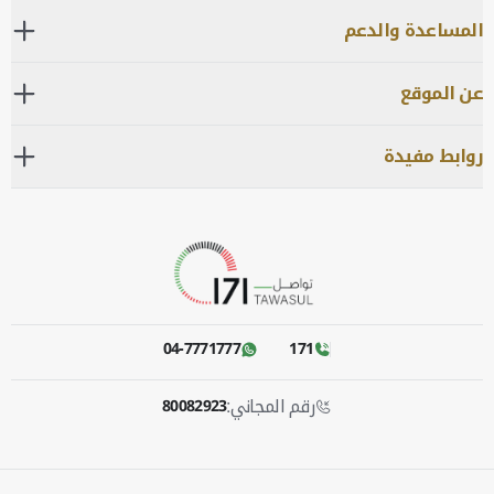
المساعدة والدعم
عن الموقع
روابط مفيدة
04-7771777
171
رقم المجاني:
80082923