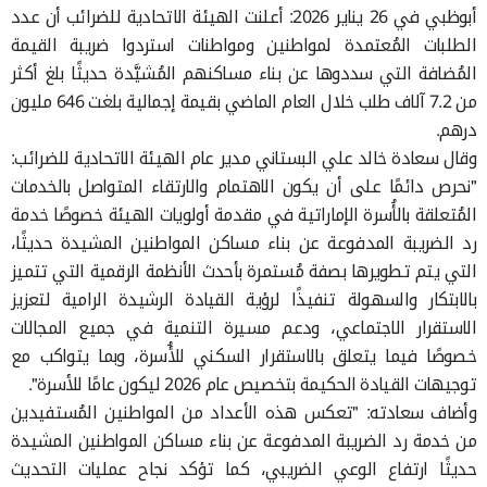
أبوظبي في 26 يناير 2026: أعلنت الهيئة الاتحادية للضرائب أن عدد
الطلبات المُعتمدة لمواطنين ومواطنات استردوا ضريبة القيمة
المُضافة التي سددوها عن بناء مساكنهم المُشيَّدة حديثًا بلغ أكثر
من 7.2 آلاف طلب خلال العام الماضي بقيمة إجمالية بلغت 646 مليون
درهم.
وقال سعادة خالد علي البستاني مدير عام الهيئة الاتحادية للضرائب:
"نحرص دائمًا على أن يكون الاهتمام والارتقاء المتواصل بالخدمات
المُتعلقة بالأُسرة الإماراتية في مقدمة أولويات الهيئة خصوصًا خدمة
رد الضريبة المدفوعة عن بناء مساكن المواطنين المشيدة حديثًا،
التي يتم تطويرها بصفة مُستمرة بأحدث الأنظمة الرقمية التي تتميز
بالابتكار والسهولة تنفيذًا لرؤية القيادة الرشيدة الرامية لتعزيز
الاستقرار الاجتماعي، ودعم مسيرة التنمية في جميع المجالات
خصوصًا فيما يتعلق بالاستقرار السكني للأُسرة، وبما يتواكب مع
توجيهات القيادة الحكيمة بتخصيص عام 2026 ليكون عامًا للأسرة".
وأضاف سعادته: "تعكس هذه الأعداد من المواطنين المُستفيدين
من خدمة رد الضريبة المدفوعة عن بناء مساكن المواطنين المشيدة
حديثًا ارتفاع الوعي الضريبي، كما تؤكد نجاح عمليات التحديث