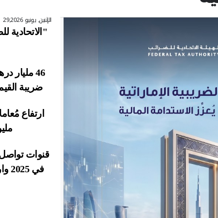
آخر تحديث
ن ضريبة القيمة المُضاف
الإثنين, يونيو 29,2026
"الاتحادية للضرائب" تُصدر 
لعام 2025
46 مليار درهم إيرادات ضري
ضريبة القيمة المُضافة والضر