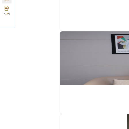
زيادة مستوى الامتثال
نفَّذت 175.5 ألف زيارة ميدانية تفتيشية في الأسواق المحلية في جميع إمارات الدولة في عام 2025، حيث تم ضبط 29.5 مليون علبة مُخالِفة من
م ضبط 7.6 ملايين عبوَّة مُخالفة من السلع الانتقائية الأخرى (غير
، والوصول إلى الفئات
 والخدمات المُتنوعة
مية متطورة بثت الهيئة أكثر من 65 مليون رسالة نصية وعبر البريد الإلكتروني،
وبلغ عدد زوار الموقع الإلكتروني للهيئة 2.6 مليون زائر، فيما بلغ عدد المنشورات التوعوية خلال عام 2025 عبر مواقع التواصل الاجتماعي 2,980 منشورًا،