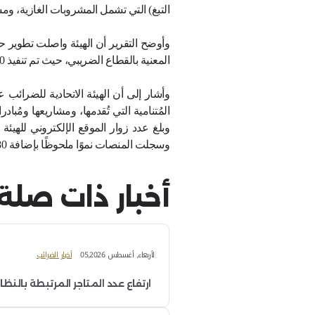
ت التشغيلية، وجودة الخدمات، وسرعة إنجاز المعاملات ومب
لكتروني لرد ضريبة القيمة المضافة للسياح.
وير المُستمر لخدمات الهيئة وسعيها الدائم لتلبية تطلُعا
 فتخطى إجمالي عدد المُعاملات المُستلمة عبر جميع قنوات التواصل 625 ألف م