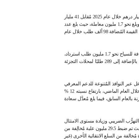
 المُضافة والضريبة
ة، مما انعكس إيجابيًا
جميع قطاعات عملها
تعاملين عبر قنواتها
اتحادية للضرائب لعام
كتروني، ويمكن الاطلاع
السنوي للهيئة 2025
،
دها العام الماضي ضمن
م، عبر تسريع التحول
دالة الضريبية.
اصطناعي لإحداث تحول