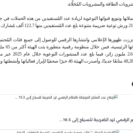
ادراتها المُتنوعة في هذا المجال.
درهم في عام 2024، وسجل إجمالي عدد ا
وأش
وب
ت المُتعاملين؛ انعكس على زيادة التفاعل عبر النوافذ الم
ُعاملة خلال العام الماضي
مُقارنةً بعام 2024، وبلغ عدد زوار مراكز الدعم في أبوظبي ودبي أكثر من 21 ألف مُتعام