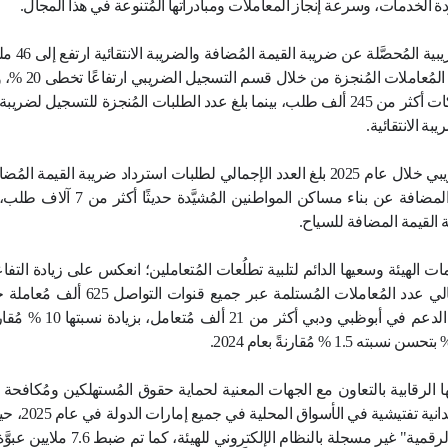
زيادة المُسجَّلين لضريبة القيمة
الانتقائية، والتوسُّع في خدمات الهيئ
على حجم المُعاملات المُنجزة في 
فيما عززت الهيئة تفاعُلها مع المُ
الرقمية المُبتكرة.
جاء ذلك في التقرير السنوي للهيئة ال
2025 الذي أصدرته عبر موقعها الإل
عليه بالضغط على
رابط التقرير 
طورات الضريبية التشريعية والإجرائية والتقنية التي شه
لاحتياجات جميع فئات المُتعاملين والسعي لتلبية تطلعاته
لرقابية للمُساهمة في حماية الأسواق المُحافظة على الع
ا المُكثَّفة للتوسع في الاعتماد على تقنيات الذكاء ال