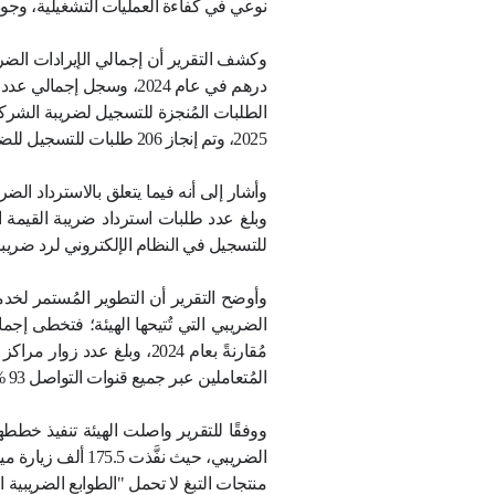
 والنتائج التشغيلية للهيئة في جميع قطاعات عملها والت
ة إلى تشجيع الإبداع والابتكار، انطلاقًا من فهم واضح 
نظومة ضريبية ذكية، مع مواصلة تعزيز كفاءة الإجراءات ا
عراضًا لإنجازات الهيئة في مجال التحول الرقمي، وجهوده