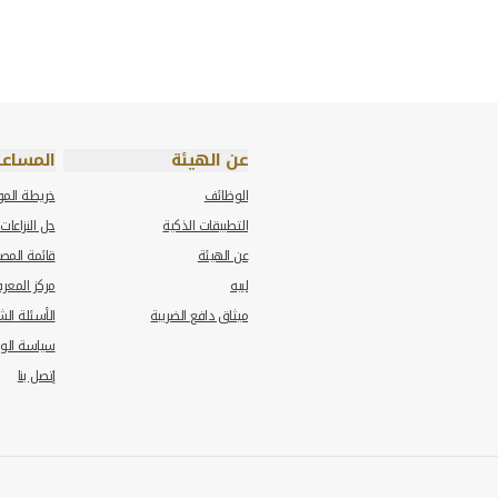
أخبار الضرائب
ئب" تحصل على جائزة "ساب العالمية للابتكار" لتطبيق ض