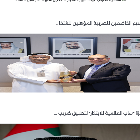
ة لحماية حقوق المُستهلكين ومُكافحة التهرُّب الضريبي و
الضريبي، حيث 
منتجات التبغ لا تحمل "الطوابع الضريبية الرقمية" غير مسجلة بالنظام الإلكتروني للهيئة، كما ت
 عدد المُستفيدين من هذه الحملات في جميع إمارات الدولة
رقمي للوصول إلى جميع فئات المُجتمع، والتعريف بالمهام
المُتنامية التي تُقدمها، ومشاريعها ومُبادراتها الرئيسية، فمن خلال منظومة رق