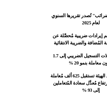
 للصفحة: الإثنين, يونيو 29, 2026
"الاتحادية للضرائب" تُصدر تقريرها السنوي لعام 2025 46 مليار
ة
تقريرها السنوي
بية مُحصَّلة عن
يبة الانتقائية