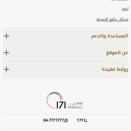
لبيه
ميثاق دافع الضريبة
المساعدة والدعم
عن الموقع
روابط مفيدة
04-7771777
171