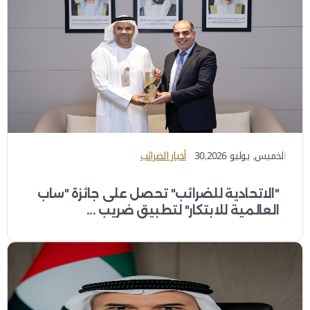
الخميس, يوليو 30,2026
أخبار الضرائب
"الاتحادية للضرائب" تحصل على جائزة "ساب
العالمية للابتكار" لتطبيق ضريب ...