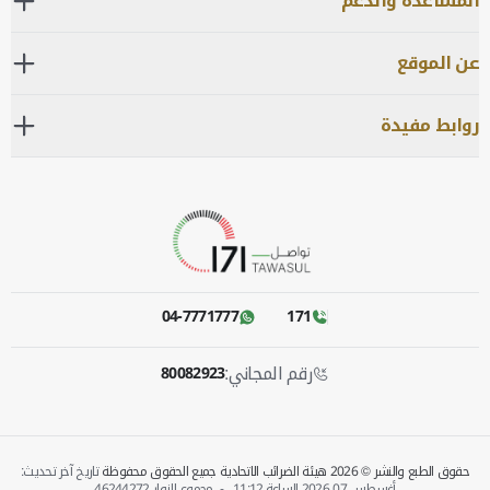
المساعدة والدعم
عن الموقع
روابط مفيدة
04-7771777
171
رقم المجاني:
80082923
حقوق الطبع والنشر © 2026 هيئة الضرائب الاتحادية جميع الحقوق محفوظة
تاريخ آخر تحديث:
أغسطس 07 2026 الساعة‎
11:12
-
مجموع الزوار
46244272