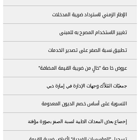
الإطار الزمني لاسترداد ضريبة المدخلات
تغيير الاستخدام المصرح به للمبنى
تطبيق نسبة الصفر على تصدير الخدمات
عروض خا صة "خالٍ من ضريبة القيمة المضافة"
ﺟﻣﻌﯾّﺎت اﻟﻣُﻼّك وﺟﮭﺎت اﻹدارة ﻓﻲ إﻣﺎرة دﺑﻲ
التسوية على أساس خصم الديون المعدومة
إﺧﺿﺎع ﺑﻌض اﻟﻣﻌدات اﻟطﺑﯾﺔ ﻟﻧﺳﺑﺔ اﻟﺻﻔر ﺑﺻورة ﻣؤﻗﺗﺔ
تسجيل "المؤسسات الفردية" لأغراض ضريبة القيمة