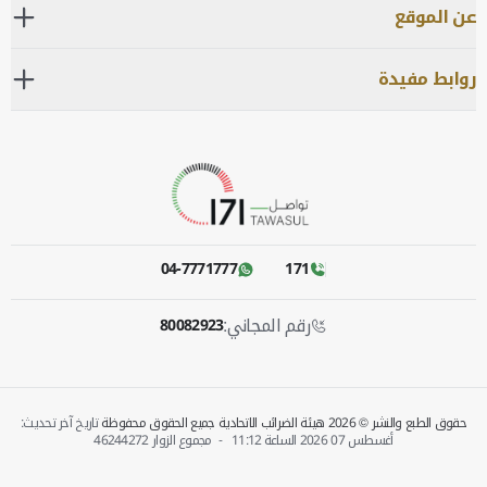
عن الموقع
روابط مفيدة
04-7771777
171
رقم المجاني:
80082923
حقوق الطبع والنشر © 2026 هيئة الضرائب الاتحادية جميع الحقوق محفوظة
تاريخ آخر تحديث:
أغسطس 07 2026 الساعة‎
11:12
-
مجموع الزوار
46244272