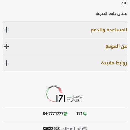
لبيه
ميثاق دافع الضريبة
المساعدة والدعم
عن الموقع
روابط مفيدة
04-7771777
171
رقم المجاني:
80082923