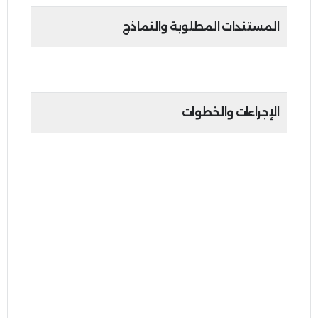
المستندات المطلوبة والنماذج
تجهيز المستندات الدّاعمة (إن وجد).
الإجراءات والخطوات
الموقع الإلكتروني:
1.
الدخول إلى النموذج ذو الصلة المتوفر على
الموقع الإلكتروني للهيئة:
https://tax.gov.ae//ar/services.aspx
2.
تعبئة النموذج إلكترونيًا.
3.
تقديم النموذج.
البريد الإلكتروني: