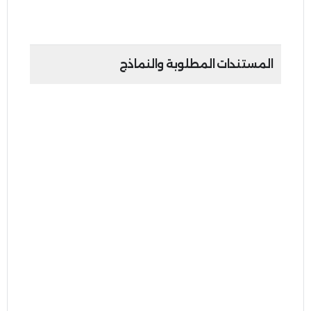
20 يوم عمل من تاريخ استلام الطلب المكتمل
المستندات المطلوبة والنماذج
المستندات والنماذج المطلوبة تتوافق مع
متطلبات
تسجيل المجموعات الضريبية
.
و
قد
تُطلب مستندات إضافية أخرى وفقًا لنوع
التعديل المطلوب
والحالات المذكورة أدناه:
عند إضافة عضو جديد غير مسجل في ضريبة
القيمة المضافة:
خطاب إقرار بحجم الإيرادات موقع ومختوم من تاريخ
·