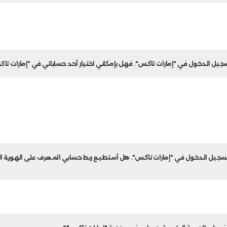
ك، إذا لم تتمكن من العثور على مسودة طلب تعديل التسجيل في منصة إ
يل في منصة إمارات تاكس.
لجميع المالكين 100%.
ي "إمارات تاكس" هو بريد إلكتروني خاص بالشركة يستخدمه 
 بإمكان موظفي الشركة ربط حساباتهم الشخصية في برنامج ا