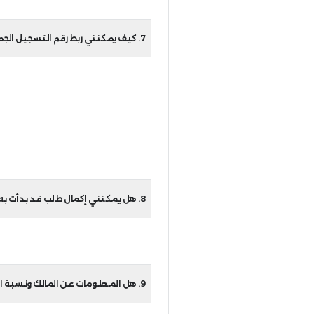
تتمكن من عرض طلبك بالضغط على ضريبة القيمة المضافة / الضريبة الانتقائية 311 الموجودة في لوحة ا
للاسترداد، يمكنك التقدم بطلب استرداد بالضغط على "ضريبة القيمة المضافة"