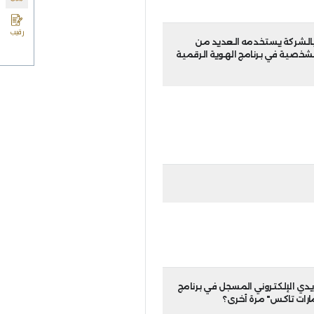
يل آخر. ماذا
ًا من طلب تسجيل
بك.
التعديل الأول"
ت حيث ستجد خيار