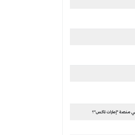
فين إنشاء
ة للموظفين في
"إمارات تاكس".
لا يمكنك إلغاء ربط حسابك المعرف على الهوية الرقمية بحسابك في منصة "إمارات تاكس". وإذا أردت ذلك، عليك الاتصال بمركز الاتصال التابع للهيئة الاتحادية للضرائب على الرقم 80082923 أو
سجل في برنامج
رى؟