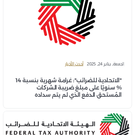
الجمعة, يناير 24, 2025
أحدث الأخبار
"الاتحادية للضرائب": غرامة شهرية بنسبة 14
% سنويًا على مبلغ ضريبة الشركات
المُستحق الدفع الذي لم يتم سداده