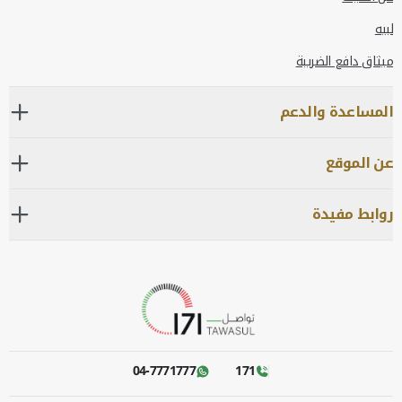
لبيه
ميثاق دافع الضريبة
المساعدة والدعم
عن الموقع
روابط مفيدة
04-7771777
171