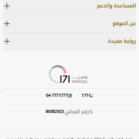
المساعدة والدعم
عن الموقع
روابط مفيدة
04-7771777
171
رقم المجاني:
80082923