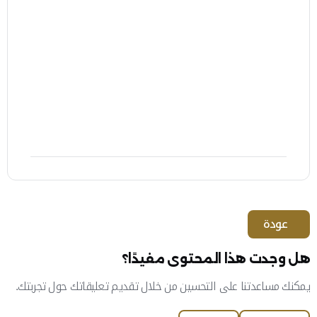
2.
يجب تقديم طلب تسجيل منفصل لكل منطقة
محددة إضافية سيتم الإشراف عليها وإدارتها من
قبل أمين المستودع. يمكن الوصول إلى هذه الخدمة
بالضغط
هنا
3.
ستقوم الهيئة بتسجيل أمين المستودع ليقوم
بالإشراف على المنطقة المحددة ابتداءً من تاريخ
قبول الطلب
عودة
هل وجدت هذا المحتوى مفيدًا؟
يمكنك مساعدتنا على التحسين من خلال تقديم تعليقاتك حول تجربتك.