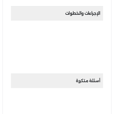
الإجراءات والخطوات
1.
الدخول إلى لوحة التحكم في حساب إمارات تاكس
2.
الضغط على "عرض" للدخول لحساب الخاضع
للضريبة
3.
تحت عنوان "أمين المستودع" اختر "الإجراءات" ومن
ثم الضغط على "تعديل"
4.
إتمام عملية التعديل
أسئلة متكررة
1.
كيف يتم استلام شهادة تسجيل أمين المستودع
وأرقام التسجيل؟