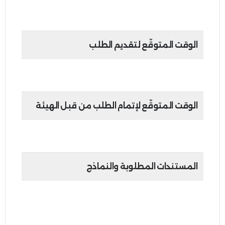
مجانية
الوقت المتوقّع لتقديم الطلب
45 دقيقة
الوقت المتوقّع لإتمام الطلب من قبل الهيئة
20 يوم عمل من تاريخ استلام الطلب المكتمل
المستندات المطلوبة والنماذج
•
المستندات المطلوبة تتوافق مع مستندات خدمة
تسجيل أمين مستودع
ويجب توفير المستندات
المحدثة وفقًا لنوع التعديل.