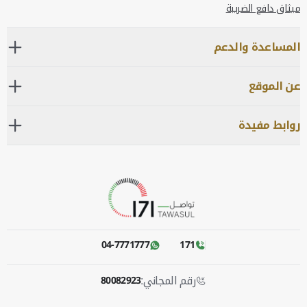
ميثاق دافع الضريبة
المساعدة والدعم
عن الموقع
روابط مفيدة
04-7771777
171
رقم المجاني:
80082923